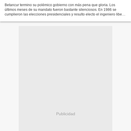
Betancur termino su polémico gobierno con más pena que gloria. Los
últimos meses de su mandato fueron bastante silenciosos. En 1986 se
cumplieron las elecciones presidenciales y resulto electo el ingeniero liberal
Virgilio barco Vargas (1921-1997) , con...
Publicidad