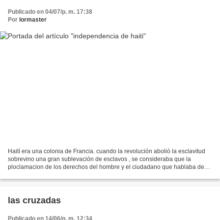
Publicado en 04/07/p. m. 17:38
Por
lormaster
Haití era una colonia de Francia. cuando la revolución abolió la esclavitud
sobrevino una gran sublevación de esclavos , se consideraba que la
ploclamacion de los derechos del hombre y el ciudadano que hablaba de
libertad e igualdad entre los hombres...
las cruzadas
Publicado en 14/06/p. m. 12:34