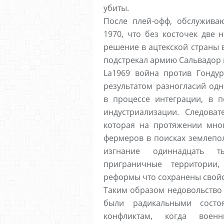
убиты.
После плей-офф, обслужив
1970, что без косточек две
решение в ацтекской страны в
подстрекал армию Сальвадор 
La1969 война против Гондур
результатом разногласий од
в процессе интеграции, в 
индустриализации. Следовате
которая на протяжении мно
фермеров в поисках землепол
изгнание одиннадцать т
приграничные территории,
реформы что сохранены свойс
Таким образом недовольство 
были радикальными состо
конфликтам, когда военн