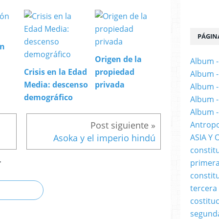
PÁGIN
ón
Origen de la
Album -
Crisis en la Edad
propiedad
Album -
Media: descenso
privada
Album -
demográfico
Album -
Album -
Antropo
Asoka y el imperio hindú
ASIA Y 
constit
primera
T
constit
tercera
costitu
segund