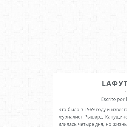
LAФУ
6
Escrito por
Это было в 1969 году и извест
журналист Рышард Капущинск
длилась четыре дня, но жизн