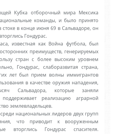
ающей Кубка отборочный мира Мексика
 национальные команды, и было принято
 стоке в конце июня 69 в Сальвадоре, он
вторглись Гондурас.
аса, известная как Война футбола, был
носторонних преимуществ, генерируемых
пользу стран с более высоким уровнем
льно, Гондурас, слаборазвитая страна,
гих лет был прием волны иммигрантов
ьзования в качестве оружия нападения,
ысяч Сальвадора, которые заняли
 поддерживает реализацию аграрной
тво землевладельцев.
среди национальных лидеров двух групп
яния, что приводит к вооруженным
ые вторглись Гондурас спасителя.