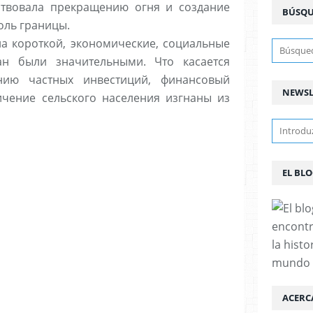
ствовала прекращению огня и создание
BÚSQ
оль границы.
ла короткой, экономические, социальные
ан были значительными. Что касается
нию частных инвестиций, финансовый
NEWSL
личение сельского населения изгнаны из
EL BL
encontr
la histo
mundo
ACERC