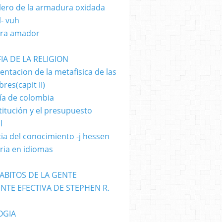
llero de la armadura oxidada
l- vuh
ara amador
IA DE LA RELIGION
ntacion de la metafisica de las
res(capit II)
ía de colombia
titución y el presupuesto
l
cia del conocimiento -j hessen
oria en idiomas
HABITOS DE LA GENTE
NTE EFECTIVA DE STEPHEN R.
OGIA