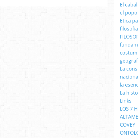
El caba
el popo
Etica p
filosofia
FILOSOF
fundame
costumb
geograf
La cons
naciona
la esen
La hist
Links
LOS 7 
ALTAME
COVEY
ONTOL