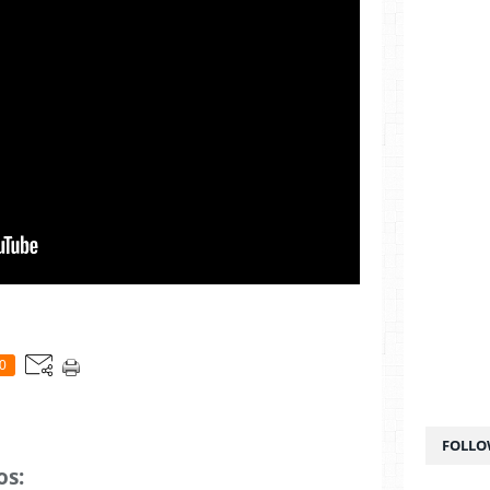
0
FOLLO
os: