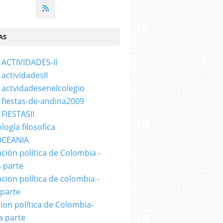
AS
 ACTIVIDADES-II
 actividadesII
 actvidadesenelcolegio
 fiestas-de-andina2009
 FIESTASII
logía filosofica
OCEANIA
ución política de Colombia -
 parte
ucion política de colombia -
 parte
cion política de Colombia-
a parte