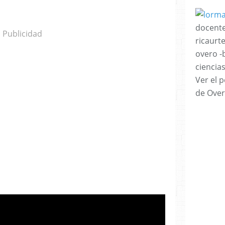
docente
Publicidad
ricaurt
overo -
ciencia
Ver el p
de Over