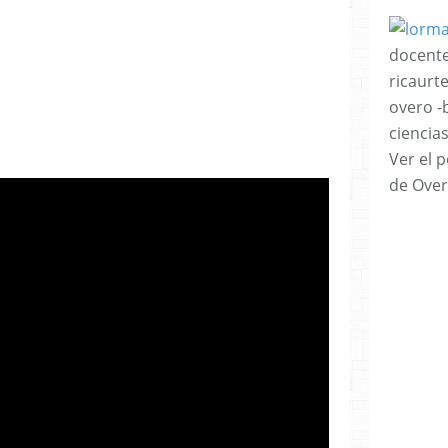
docente
ricaurt
overo -
ciencia
Ver el p
de Over