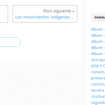
Los movimientos indígenas en suramerica
PÁGIN
Album -
T
Album -
Album -
Album -
Album -
Antropo
ASIA Y 
constit
primera
constit
tercera
costitu
segund