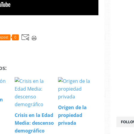
epost
0
os:
ón
Origen de la
Crisis en la Edad
propiedad
FOLLO
Media: descenso
privada
demográfico