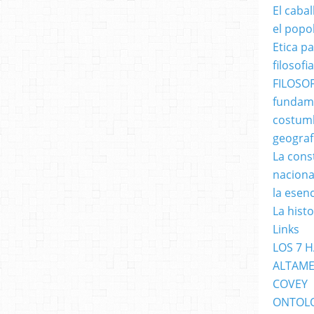
El caba
el popo
Etica p
filosofia
FILOSOF
fundame
costumb
geograf
La cons
naciona
la esen
La hist
Links
LOS 7 
ALTAME
COVEY
ONTOL