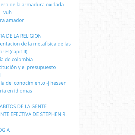
llero de la armadura oxidada
l- vuh
ara amador
IA DE LA RELIGION
ntacion de la metafisica de las
res(capit II)
ía de colombia
titución y el presupuesto
l
cia del conocimiento -j hessen
oria en idiomas
HABITOS DE LA GENTE
NTE EFECTIVA DE STEPHEN R.
OGIA