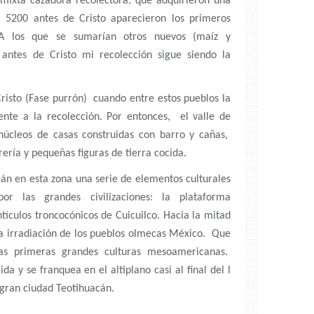
ixta cazadora recolectora, que adquirieron una
el 5200 antes de Cristo aparecieron los primeros
 A los que se sumarían otros nuevos (maíz y
antes de Cristo mi recolección sigue siendo la
risto (Fase purrón) cuando entre estos pueblos la
mente a la recolección. Por entonces, el valle de
úcleos de casas construidas con barro y cañas,
rería y pequeñas figuras de tierra cocida.
án en esta zona una serie de elementos culturales
por las grandes civilizaciones: la plataforma
tículos troncocónicos de Cuicuilco. Hacia la mitad
a irradiación de los pueblos olmecas México. Que
las primeras grandes culturas mesoamericanas.
da y se franquea en el altiplano casi al final del l
 gran ciudad Teotihuacán.