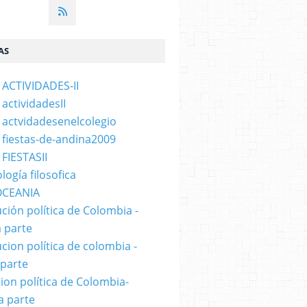
AS
 ACTIVIDADES-II
 actividadesII
 actvidadesenelcolegio
 fiestas-de-andina2009
 FIESTASII
logía filosofica
OCEANIA
ución política de Colombia -
 parte
ucion política de colombia -
 parte
cion política de Colombia-
a parte