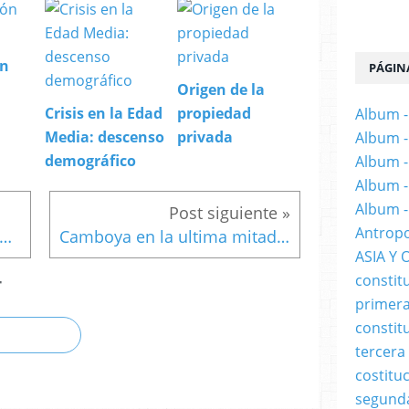
ón
PÁGIN
Origen de la
Crisis en la Edad
propiedad
Album -
Media: descenso
privada
Album -
demográfico
Album -
Album -
Album -
Antropo
a: El desembarco en la Bahía de cochino
Camboya en la ultima mitad del siglo XX
ASIA Y 
constit
T
primera
constit
tercera
costitu
segund