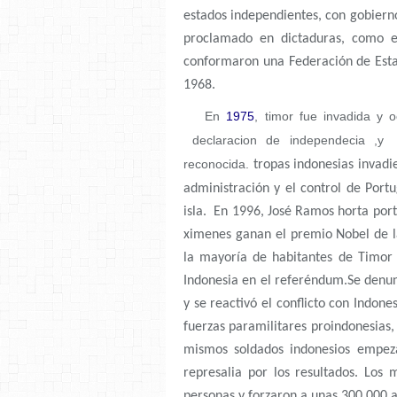
estados independientes, con gobiern
proclamado en dictaduras, como e
conformaron una Federación de Esta
1968.
En
1975
, timor fue invadida y 
declaracion de independecia ,y
reconocida.
tropas indonesias invadi
administración y el control de Portu
isla. En 1996, José Ramos horta port
ximenes ganan el premio Nobel de la
la mayoría de habitantes de Timor 
Indonesia en el referéndum.Se denun
y se reactivó el conflicto con Indones
fuerzas paramilitares proindonesias, 
mismos soldados indonesios empez
represalia por los resultados. Los 
personas y forzaron a unas 300,000 