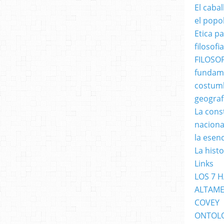
El caba
el popo
Etica p
filosofia
FILOSOF
fundame
costumb
geograf
La cons
naciona
la esen
La hist
Links
LOS 7 
ALTAME
COVEY
ONTOL