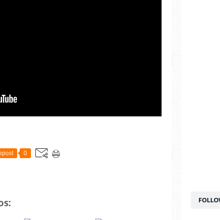
epost
0
FOLLO
os: