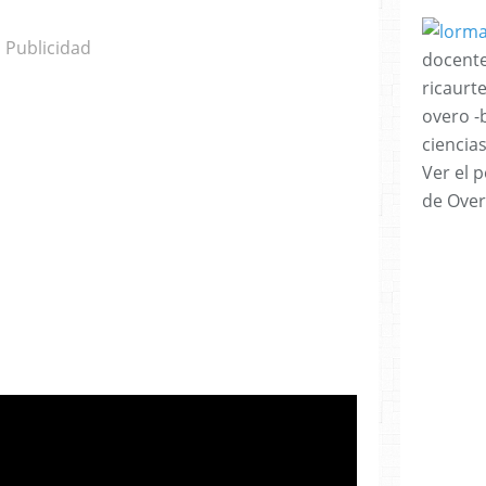
Publicidad
docente
ricaurt
overo -
ciencia
Ver el p
de Over