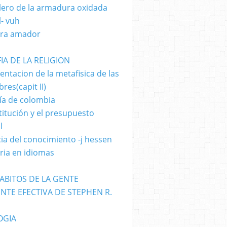
llero de la armadura oxidada
l- vuh
ara amador
IA DE LA RELIGION
ntacion de la metafisica de las
res(capit II)
ía de colombia
titución y el presupuesto
l
cia del conocimiento -j hessen
oria en idiomas
HABITOS DE LA GENTE
NTE EFECTIVA DE STEPHEN R.
OGIA