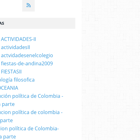
AS
 ACTIVIDADES-II
 actividadesII
 actvidadesenelcolegio
 fiestas-de-andina2009
 FIESTASII
logía filosofica
OCEANIA
ución política de Colombia -
 parte
ucion política de colombia -
 parte
cion política de Colombia-
a parte